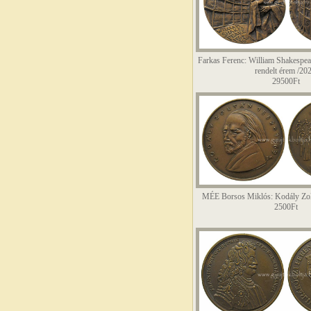
Farkas Ferenc: William Shakespear
rendelt érem /202
29500Ft
MÉE Borsos Miklós: Kodály Zol
2500Ft