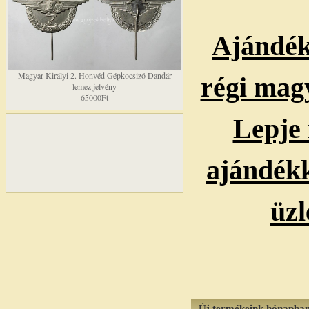
Ajándék
Magyar Királyi 2. Honvéd Gépkocsizó Dandár
régi magy
lemez jelvény
65000Ft
Lepje 
ajándékka
üzl
Új termékeink hónapba