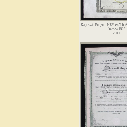
Kaposvár-Fonyódi HÉV elsőbbség
korona 1922
12000Ft