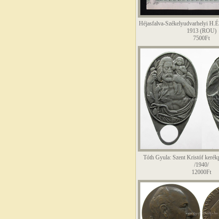
Héjasfalva-Székelyudvarhelyi H.É.
1913 (ROU)
7500Ft
Tóth Gyula: Szent Kristóf kerék
/1940/
12000Ft