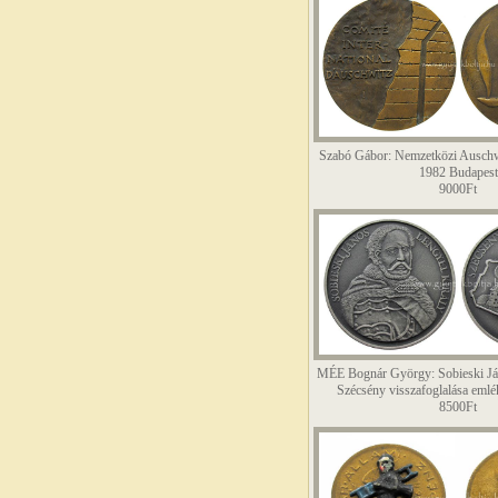
Szabó Gábor: Nemzetközi Auschwi
1982 Budapest
9000Ft
MÉE Bognár György: Sobieski Jáno
Szécsény visszafoglalása eml
8500Ft