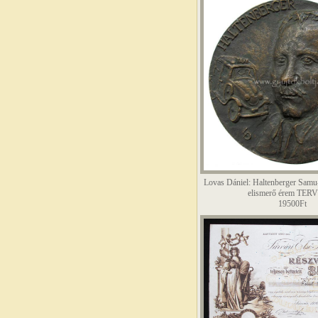
Lovas Dániel: Haltenberger Samu-d
elismerő érem TER
19500Ft