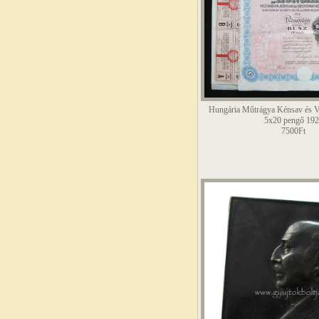
Hungária Műtrágya Kénsav és V
5x20 pengő 192
7500Ft