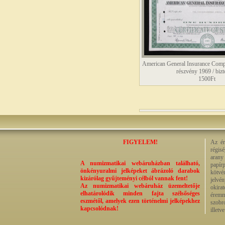
American General Insurance Comp
részvény 1969 / bizt
1500Ft
FIGYELEM!
Az ér
régisé
arany
A numizmatikai webáruházban található,
papír
önkényuralmi jelképeket ábrázoló darabok
kötvé
kizárólag gyűjteményi célból vannak fent!
jelvé
Az numizmatikai webáruház üzemeltetője
okira
elhatárolódik minden fajta szélsőséges
éremm
eszmétől, amelyek ezen történelmi jelképekhez
szobr
kapcsolódnak!
illetv