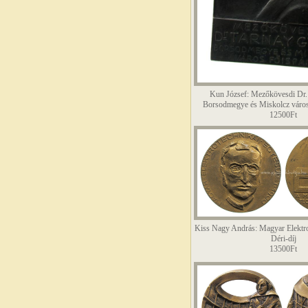
Kun József: Mezőkövesdi Dr. 
Borsodmegye és Miskolcz város 
12500Ft
Kiss Nagy András: Magyar Elektro
Déri-díj
13500Ft