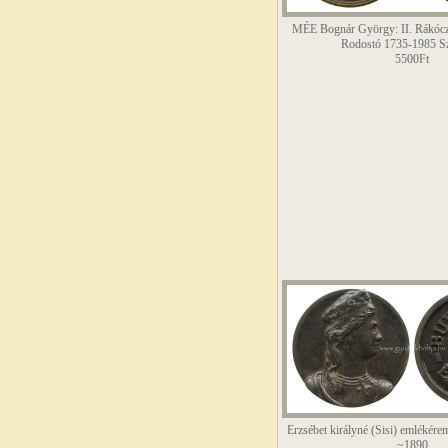
MÉE Bognár György: II. Rákócz
Rodostó 1735-1985 S
5500Ft
Erzsébet királyné (Sisi) emlékére
~1890