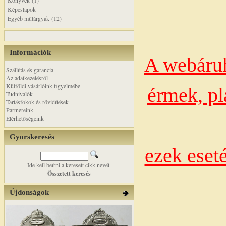
Könyvek (1)
Képeslapok
Egyéb műtárgyak (12)
Információk
A webáruh
Szállítás és garancia
Az adatkezelésről
Külföldi vásárlóink figyelmébe
érmek, pl
Tudnivalók
Tartásfokok és rövidítések
Partnereink
Elérhetőségeink
Gyorskeresés
ezek eset
Ide kell beírni a keresett cikk nevét.
Összetett keresés
Újdonságok