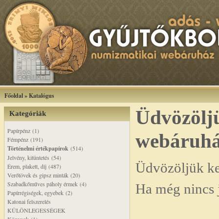
Főoldal
»
Katalógus
Üdvözölj
Kategóriák
Papírpénz (1)
webáruh
Fémpénz (191)
Történelmi értékpapírok
(514)
Jelvény, kitüntetés (54)
Üdvözöljük k
Érem, plakett, díj (487)
Verőtövek és gipsz minták (20)
Szabadkőműves páholy érmek (4)
Ha még nincs 
Papírrégiségek, egyebek (2)
Katonai felszerelés
KÜLÖNLEGESSÉGEK